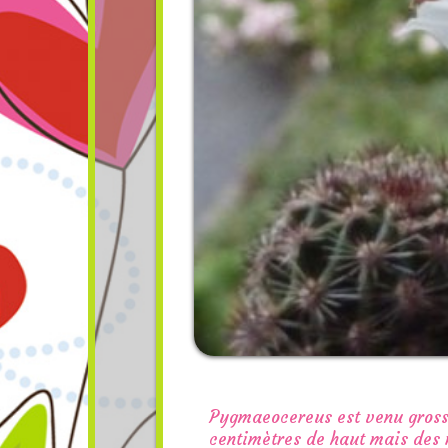
Pygmaeocereus est venu grossir
centimètres de haut mais des r