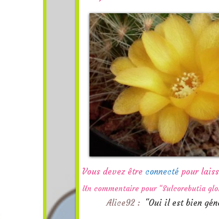
Vous devez être
connecté
pour lais
Un commentaire pour “Sulcorebutia glo
Alice92 :
"Oui il est bien gé