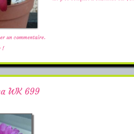
ser un commentaire.
 !
ima WK 699