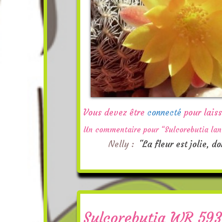
Vous devez être
connecté
pour lais
Un commentaire pour “Sulcorebutia lan
Nelly :
"La fleur est jolie, 
Sulcorebutia WR 593