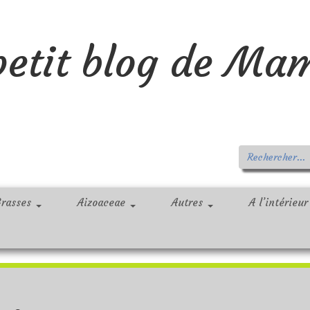
petit blog de Ma
Grasses
Aizoaceae
Autres
A l’intérieu