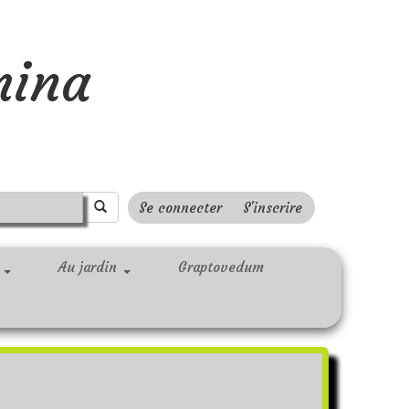
mina
Se connecter
S'inscrire
r
Au jardin
Graptovedum