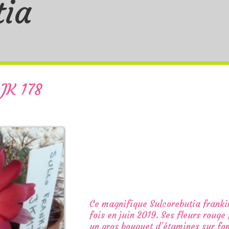
tia
 JK 178
Ce magnifique Sulcorebutia frankin
fois en juin 2019. Ses fleurs roug
un gros bouquet d’étamines sur fo