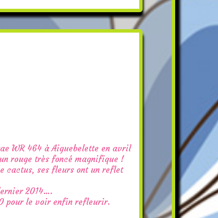
rae WR 464 à Aiguebelette en avril
un rouge très foncé magnifique !
 cactus, ses fleurs ont un reflet
 dernier 2014….
0 pour le voir enfin refleurir.