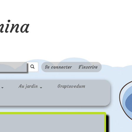
mina
Se connecter
S'inscrire
r
Au jardin
Graptovedum