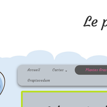
Le 
Accueil
Cactus
Plantes Gra
Graptovedum