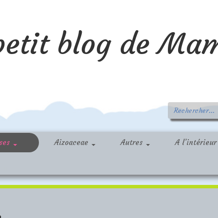
petit blog de Ma
sses
Aizoaceae
Autres
A l’intérieu