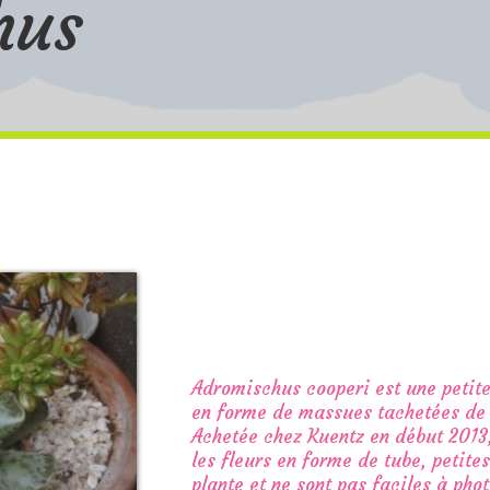
hus
Adromischus cooperi est une petite 
en forme de massues tachetées de
Achetée chez Kuentz en début 2013,
les fleurs en forme de tube, petites
plante et ne sont pas faciles à ph