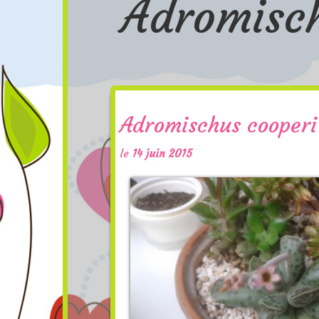
Adromisc
Adromischus cooperi
le
14 juin 2015