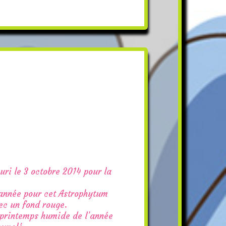
uri le 3 octobre 2014 pour la
l’année pour cet Astrophytum
vec un fond rouge.
u printemps humide de l’année