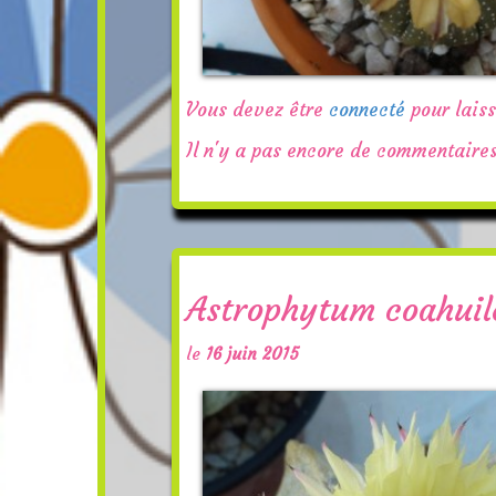
Vous devez être
connecté
pour lais
Il n'y a pas encore de commentaires
Astrophytum coahuil
le
16 juin 2015