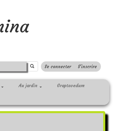
mina
Se connecter
S'inscrire
r
Au jardin
Graptovedum