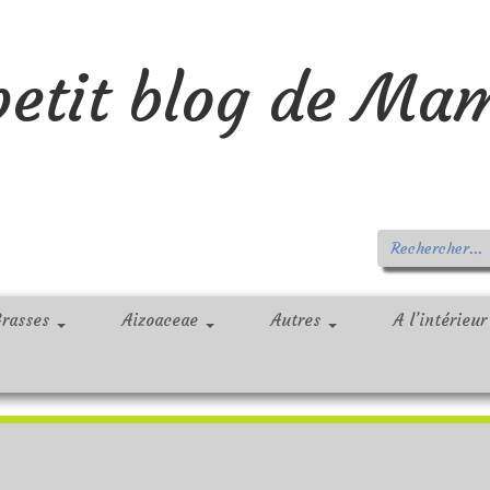
petit blog de Ma
Grasses
Aizoaceae
Autres
A l’intérieu