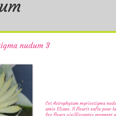
tum
tigma nudum 3
Cet Astrophytum myriostigma nudu
amie Eliane. Il fleurit enfin pour l
Ses fleurs vieillissantes prennent 