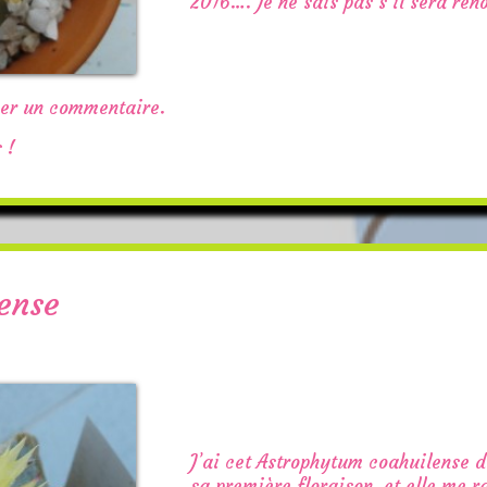
2016…. Je ne sais pas s’il sera ren
ser un commentaire.
 !
ense
J’ai cet Astrophytum coahuilense d
sa première floraison, et elle me ra