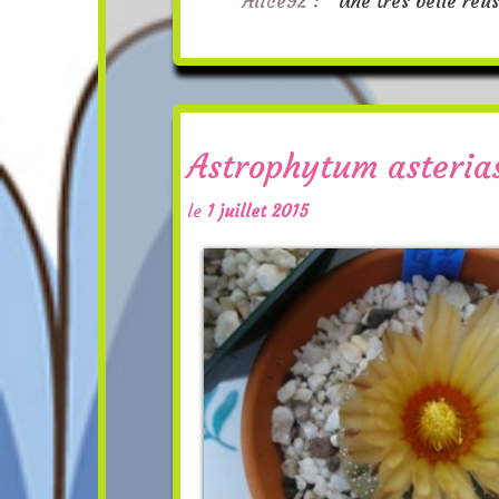
Alice92 :
"Une très belle réus
Astrophytum asteria
le
1 juillet 2015