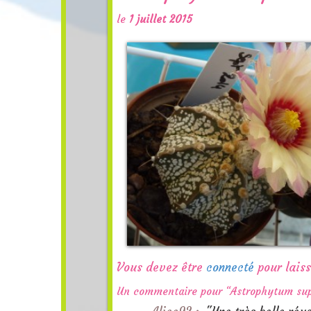
le
1 juillet 2015
Vous devez être
connecté
pour lais
Un commentaire pour “Astrophytum sup