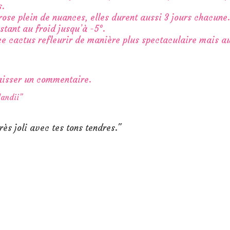
s.
 rose plein de nuances, elles durent aussi 3 jours chacune.
stant au froid jusqu’à -5°.
e cactus refleurir de manière plus spectaculaire mais au
aisser un commentaire.
andii”
rès joli avec tes tons tendres."
Copyright 2015 Mamina Blog. Tous droits réservés. Réalisé par
www.sj4web