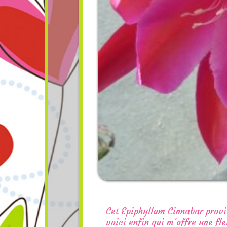
Cet Epiphyllum Cinnabar provi
voici enfin qui m’offre une fle