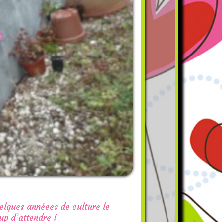
elques annéees de culture le
oup d’attendre !