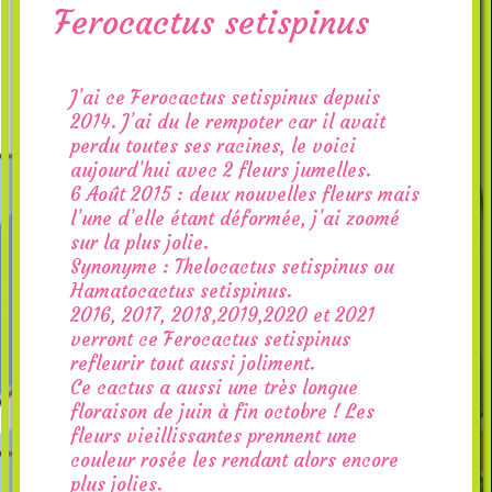
Ferocactus setispinus
J’ai ce Ferocactus setispinus depuis
2014. J’ai du le rempoter car il avait
perdu toutes ses racines, le voici
aujourd’hui avec 2 fleurs jumelles.
6 Août 2015 : deux nouvelles fleurs mais
l’une d’elle étant déformée, j’ai zoomé
sur la plus jolie.
Synonyme : Thelocactus setispinus ou
Hamatocactus setispinus.
2016, 2017, 2018,2019,2020 et 2021
verront ce Ferocactus setispinus
refleurir tout aussi joliment.
Ce cactus a aussi une très longue
floraison de juin à fin octobre ! Les
fleurs vieillissantes prennent une
couleur rosée les rendant alors encore
plus jolies.