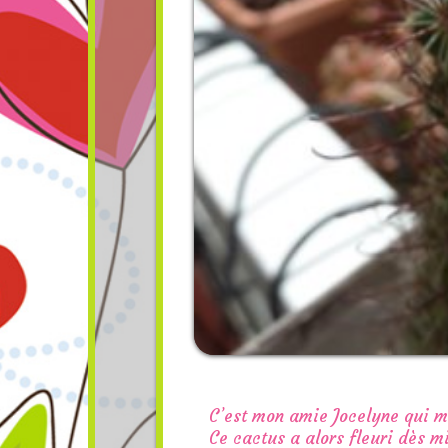
C’est mon amie Jocelyne qui m
Ce cactus a alors fleuri dès mi