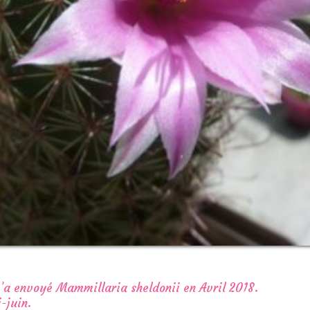
’a envoyé Mammillaria sheldonii en Avril 2018.
-juin.